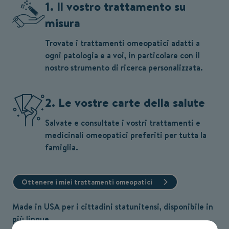
1. Il vostro trattamento su
misura
Trovate i trattamenti omeopatici adatti a
ogni patologia e a voi, in particolare con il
nostro strumento di ricerca personalizzata.
2. Le vostre carte della salute
Salvate e consultate i vostri trattamenti e
medicinali omeopatici preferiti per tutta la
famiglia.
Ottenere i miei trattamenti omeopatici
Made in USA per i cittadini statunitensi, disponibile in
più lingue.