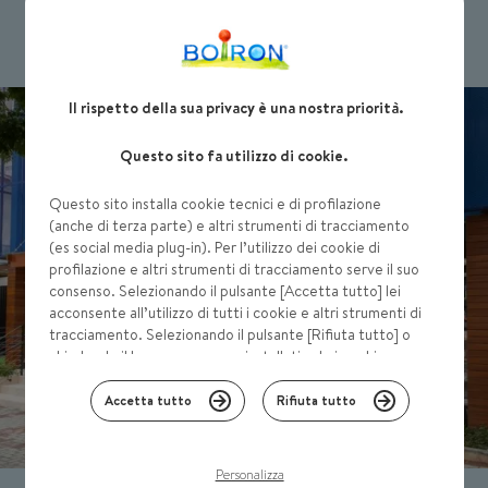
Il rispetto della sua privacy è una nostra priorità.
Questo sito fa utilizzo di cookie.
Questo sito installa cookie tecnici e di profilazione
(anche di terza parte) e altri strumenti di tracciamento
(es social media plug-in). Per l’utilizzo dei cookie di
profilazione e altri strumenti di tracciamento serve il suo
consenso. Selezionando il pulsante [Accetta tutto] lei
acconsente all’utilizzo di tutti i cookie e altri strumenti di
tracciamento. Selezionando il pulsante [Rifiuta tutto] o
chiudendo il banner, verranno installati solo i cookies
tecnici. Se invece vuole personalizzare le sue scelte, col
pulsante [Personalizza] può indicare le categorie che
Accetta tutto
Rifiuta tutto
preferisce. Lei può modificare le sue scelte in ogni
momento. Per saperne di più consulti la nostra
Cookie
policy
Personalizza