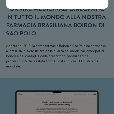
FORNIRE MEDICINALI OMEOPATICI
IN TUTTO IL MONDO ALLA NOSTRA
FARMACIA BRASILIANA BOIRON DI
SAO POLO
Aperta nel 2018, la prima farmacia Boiron a Sao Polo ha permesso
ai brasiliani di beneficiare della qualità dei medicinali omeopatici
Boiron e dei consigli e delle prescrizioni promulgati da
professionisti della salute formati dalla scuola CEDH di fama
mondiale.