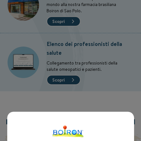
mondo alla nostra farmacia brasiliana
Boiron di Sao Polo.
Scopri
Elenco dei professionisti della
salute
Collegamento tra professionisti della
salute omeopatici e pazienti.
Scopri
FORNIRE AL MONDO OMEOPATIA DI
QUALITÀ.