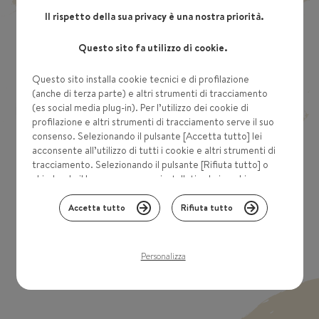
Il rispetto della sua privacy è una nostra priorità.
Da oltre 100 anni sviluppiamo medicinali omeopatici. E oggi siamo
orgogliosi che milioni di persone nel mondo si affidino a noi per la
Questo sito fa utilizzo di cookie.
cura della loro salute.
Questo sito installa cookie tecnici e di profilazione
(anche di terza parte) e altri strumenti di tracciamento
(es social media plug-in). Per l’utilizzo dei cookie di
Scegliete il vostro paese
profilazione e altri strumenti di tracciamento serve il suo
consenso. Selezionando il pulsante [Accetta tutto] lei
acconsente all’utilizzo di tutti i cookie e altri strumenti di
tracciamento. Selezionando il pulsante [Rifiuta tutto] o
chiudendo il banner, verranno installati solo i cookies
tecnici. Se invece vuole personalizzare le sue scelte, col
pulsante [Personalizza] può indicare le categorie che
Accetta tutto
Rifiuta tutto
preferisce. Lei può modificare le sue scelte in ogni
momento. Per saperne di più consulti la nostra
Cookie
policy
Personalizza