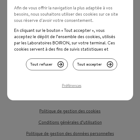
Afin de vous offrir la navigation la plus adaptée à vos
besoins, nous souhaitons utiliser des cookies sur ce site
sous réserve d'avoir votre consentement.
En cliquant sur le bouton « Tout accepter », vous
acceptez le dépôt de l’ensemble des cookies, utilisés
par les Laboratoires BOIRON, sur votre terminal. Ces
cookies servent à des fins de suivis statistiques et
fonctionnement technique, pour améliorer votre visite
sur notre site.
Tout refuser
Tout accepter
Vous pouvez paramétrer vos choix selon les cookies en
cliquant sur "Personnaliser" ou les refuser en cliquant sur
« Tout refuser ». Si vous souhaitez plus d'informations
Préférences
nous vous attendons sur la page
politique de gestion des
Votre santé mérite le plus grand respect
cookies
.
Politique de gestion des cookies
Conditions générales d’utilisation
Politique de gestion des données personnelles