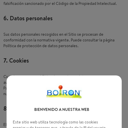
falsificación sancionado por el Código de la Propiedad Intelectual.
6. Datos personales
Sus datos personales recogidos en el Sitio se procesan de
conformidad con la normativa vigente. Puede consultar la página
Política de protección de datos personales.
7. Cookies
Cuando navega por el Sitio, algunos de sus datos se recogen
automáticamente mediante 'cookies'.
Para más información o para configurar sus preferencias, consulte
nuestra Política de Gestión de Cookies.
8. Enlaces de hipertexto
BIENVENIDO A NUESTRA WEB
Este sitio web utiliza tecnología como las cookies
El Sitio puede proporcionar enlaces a otros sitios cuyo contenido
propias y de terceros que, a través de la IP del usuario,